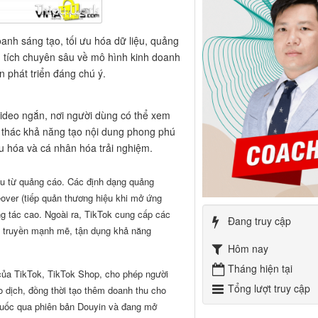
nh sáng tạo, tối ưu hóa dữ liệu, quảng
n tích chuyên sâu về mô hình kinh doanh
n phát triển đáng chú ý.
video ngắn, nơi người dùng có thể xem
i thác khả năng tạo nội dung phong phú
 ưu hóa và cá nhân hóa trải nghiệm.
hu từ quảng cáo. Các định dạng quảng
over (tiếp quản thương hiệu khi mở ứng
g tác cao. Ngoài ra, TikTok cung cấp các
Đang truy cập
an truyền mạnh mẽ, tận dụng khả năng
Hôm nay
Tháng hiện tại
 của TikTok, TikTok Shop, cho phép người
Tổng lượt truy cập
 dịch, đồng thời tạo thêm doanh thu cho
 Quốc qua phiên bản Douyin và đang mở