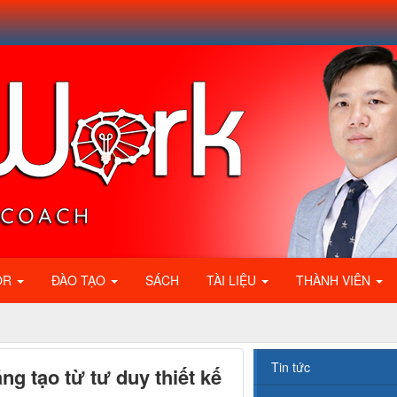
OR
ĐÀO TẠO
SÁCH
TÀI LIỆU
THÀNH VIÊN
Tin tức
ng tạo từ tư duy thiết kế