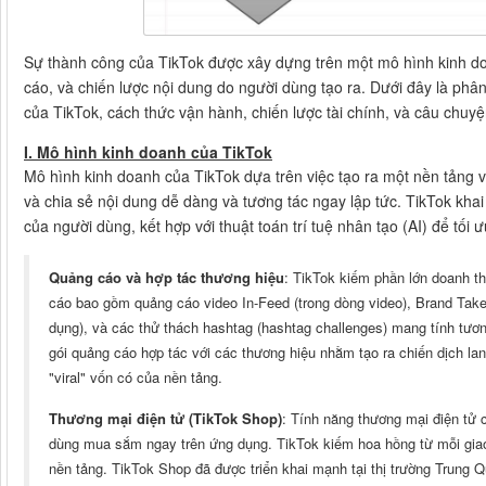
Sự thành công của TikTok được xây dựng trên một mô hình kinh doa
cáo, và chiến lược nội dung do người dùng tạo ra. Dưới đây là phâ
của TikTok, cách thức vận hành, chiến lược tài chính, và câu chuyệ
I. Mô hình kinh doanh của TikTok
Mô hình kinh doanh của TikTok dựa trên việc tạo ra một nền tảng 
và chia sẻ nội dung dễ dàng và tương tác ngay lập tức. TikTok kha
của người dùng, kết hợp với thuật toán trí tuệ nhân tạo (AI) để tối
Quảng cáo và hợp tác thương hiệu
: TikTok kiếm phần lớn doanh t
cáo bao gồm quảng cáo video In-Feed (trong dòng video), Brand Take
dụng), và các thử thách hashtag (hashtag challenges) mang tính tươn
gói quảng cáo hợp tác với các thương hiệu nhằm tạo ra chiến dịch l
"viral" vốn có của nền tảng.
Thương mại điện tử (TikTok Shop)
: Tính năng thương mại điện tử
dùng mua sắm ngay trên ứng dụng. TikTok kiếm hoa hồng từ mỗi giao
nền tảng. TikTok Shop đã được triển khai mạnh tại thị trường Trung