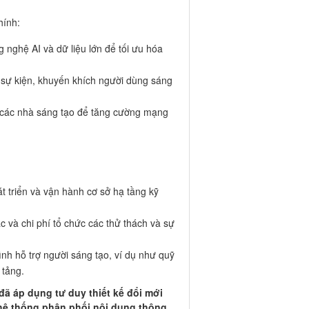
hính:
 nghệ AI và dữ liệu lớn để tối ưu hóa
 sự kiện, khuyến khích người dùng sáng
à các nhà sáng tạo để tăng cường mạng
t triển và vận hành cơ sở hạ tầng kỹ
c và chi phí tổ chức các thử thách và sự
ình hỗ trợ người sáng tạo, ví dụ như quỹ
 tảng.
ã áp dụng tư duy thiết kế đổi mới
 hệ thống phân phối nội dung thông