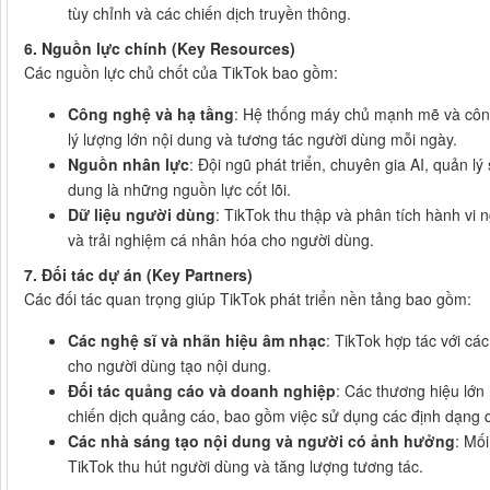
tùy chỉnh và các chiến dịch truyền thông.
6. Nguồn lực chính (Key Resources)
Các nguồn lực chủ chốt của TikTok bao gồm:
Công nghệ và hạ tầng
: Hệ thống máy chủ mạnh mẽ và công
lý lượng lớn nội dung và tương tác người dùng mỗi ngày.
Nguồn nhân lực
: Đội ngũ phát triển, chuyên gia AI, quản l
dung là những nguồn lực cốt lõi.
Dữ liệu người dùng
: TikTok thu thập và phân tích hành vi 
và trải nghiệm cá nhân hóa cho người dùng.
7. Đối tác dự án (Key Partners)
Các đối tác quan trọng giúp TikTok phát triển nền tảng bao gồm:
Các nghệ sĩ và nhãn hiệu âm nhạc
: TikTok hợp tác với c
cho người dùng tạo nội dung.
Đối tác quảng cáo và doanh nghiệp
: Các thương hiệu lớn 
chiến dịch quảng cáo, bao gồm việc sử dụng các định dạng 
Các nhà sáng tạo nội dung và người có ảnh hưởng
: Mố
TikTok thu hút người dùng và tăng lượng tương tác.