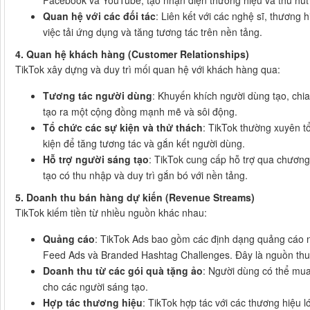
Facebook và YouTube, tạo nhận diện thương hiệu và thu hút
Quan hệ với các đối tác
: Liên kết với các nghệ sĩ, thương
việc tải ứng dụng và tăng tương tác trên nền tảng.
4. Quan hệ khách hàng (Customer Relationships)
TikTok xây dựng và duy trì mối quan hệ với khách hàng qua:
Tương tác người dùng
: Khuyến khích người dùng tạo, chia
tạo ra một cộng đồng mạnh mẽ và sôi động.
Tổ chức các sự kiện và thử thách
: TikTok thường xuyên t
kiện để tăng tương tác và gắn kết người dùng.
Hỗ trợ người sáng tạo
: TikTok cung cấp hỗ trợ qua chương
tạo có thu nhập và duy trì gắn bó với nền tảng.
5. Doanh thu bán hàng dự kiến (Revenue Streams)
TikTok kiếm tiền từ nhiều nguồn khác nhau:
Quảng cáo
: TikTok Ads bao gồm các định dạng quảng cáo 
Feed Ads và Branded Hashtag Challenges. Đây là nguồn thu 
Doanh thu từ các gói quà tặng ảo
: Người dùng có thể mu
cho các người sáng tạo.
Hợp tác thương hiệu
: TikTok hợp tác với các thương hiệu 