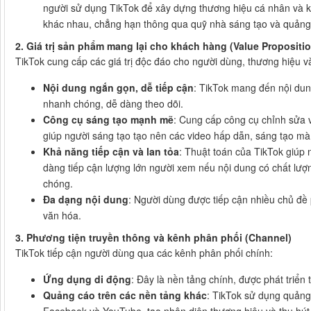
người sử dụng TikTok để xây dựng thương hiệu cá nhân và 
khác nhau, chẳng hạn thông qua quỹ nhà sáng tạo và quảng
2. Giá trị sản phẩm mang lại cho khách hàng (Value Propositi
TikTok cung cấp các giá trị độc đáo cho người dùng, thương hiệu v
Nội dung ngắn gọn, dễ tiếp cận
: TikTok mang đến nội dung
nhanh chóng, dễ dàng theo dõi.
Công cụ sáng tạo mạnh mẽ
: Cung cấp công cụ chỉnh sửa v
giúp người sáng tạo tạo nên các video hấp dẫn, sáng tạo m
Khả năng tiếp cận và lan tỏa
: Thuật toán của TikTok giúp
dàng tiếp cận lượng lớn người xem nếu nội dung có chất lượ
chóng.
Đa dạng nội dung
: Người dùng được tiếp cận nhiều chủ đề p
văn hóa.
3. Phương tiện truyền thông và kênh phân phối (Channel)
TikTok tiếp cận người dùng qua các kênh phân phối chính:
Ứng dụng di động
: Đây là nền tảng chính, được phát triển 
Quảng cáo trên các nền tảng khác
: TikTok sử dụng quảng