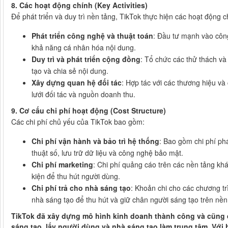
8. Các hoạt động chính (Key Activities)
Để phát triển và duy trì nền tảng, TikTok thực hiện các hoạt động c
Phát triển công nghệ và thuật toán
: Đầu tư mạnh vào công
khả năng cá nhân hóa nội dung.
Duy trì và phát triển cộng đồng
: Tổ chức các thử thách và
tạo và chia sẻ nội dung.
Xây dựng quan hệ đối tác
: Hợp tác với các thương hiệu v
lưới đối tác và nguồn doanh thu.
9. Cơ cấu chi phí hoạt động (Cost Structure)
Các chi phí chủ yếu của TikTok bao gồm:
Chi phí vận hành và bảo trì hệ thống
: Bao gồm chi phí phá
thuật số, lưu trữ dữ liệu và công nghệ bảo mật.
Chi phí marketing
: Chi phí quảng cáo trên các nền tảng khá
kiện để thu hút người dùng.
Chi phí trả cho nhà sáng tạo
: Khoản chi cho các chương tr
nhà sáng tạo để thu hút và giữ chân người sáng tạo trên nền
TikTok đã xây dựng mô hình kinh doanh thành công và cũng đ
sáng tạo, lấy người dùng và nhà sáng tạo làm trung tâm. Với