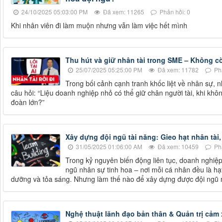
24/10/2025 05:03:00 PM
Đã xem: 11265
Phản hồi: 0
Khi nhân viên đi làm muộn nhưng vẫn làm việc hết mình
Thu hút và giữ nhân tài trong SME – Không còn
25/07/2025 05:25:00 PM
Đã xem: 11782
Phả
Trong bối cảnh cạnh tranh khốc liệt về nhân sự,
câu hỏi: “Liệu doanh nghiệp nhỏ có thể giữ chân người tài, khi khô
đoàn lớn?”
Xây dựng đội ngũ tài năng: Gieo hạt nhân tài,
31/05/2025 01:06:00 AM
Đã xem: 10459
Phả
Trong kỷ nguyên biến động liên tục, doanh nghiệ
ngũ nhân sự tinh hoa – nơi mỗi cá nhân đều là hạ
dưỡng và tỏa sáng. Nhưng làm thế nào để xây dựng được đội ngũ 
Nghệ thuật lãnh đạo bản thân & Quản trị cảm