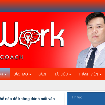
OR
ĐÀO TẠO
SÁCH
TÀI LIỆU
THÀNH VIÊN
Tin tức
thế nào để không đánh mất văn