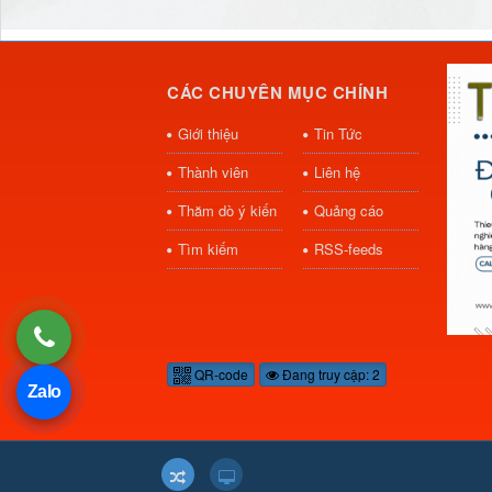
CÁC CHUYÊN MỤC CHÍNH
Giới thiệu
Tin Tức
Thành viên
Liên hệ
Thăm dò ý kiến
Quảng cáo
Tìm kiếm
RSS-feeds
QR-code
Đang truy cập: 2
Zalo