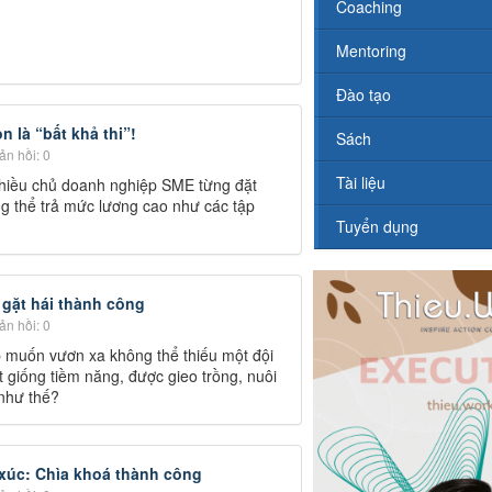
Coaching
Mentoring
Đào tạo
 là “bất khả thi”!
Sách
n hồi: 0
Tài liệu
 nhiều chủ doanh nghiệp SME từng đặt
ng thể trả mức lương cao như các tập
Tuyển dụng
 gặt hái thành công
n hồi: 0
p muốn vươn xa không thể thiếu một đội
t giống tiềm năng, được gieo trồng, nuôi
như thế?
 xúc: Chìa khoá thành công