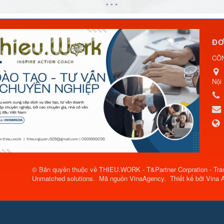
ĐƠ
CÔ
Nội
© Bản quyền thuộc về
THIEU.WORK - T&Partner Corpration - Tran
Unmatched solutions
.
Mã nguồn
VinaAgency
.
Thiết kế bởi
Vina 