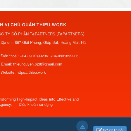
N VỊ CHỦ QUẢN THIEU.WORK
(
)
NG TY CỔ PHẦN T&PARTNERS
T&PARTNERS
Địa chỉ:
897 Giải Phóng, Giáp Bát, Hoàng Mai, Hà
Điện thoại:
+84-0931899236
+84-0931899236
Email:
thieunguyen.628@gmail.com
Website:
https://thieu.work
sforming High-Impact Ideas into Effective and
Agency
.
|
Điều khoản sử dụng
Gửi phản hồi