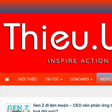
GIỚI THIỆU
TIN TỨC
COACHING
MENT
Gen Z đi làm muộn – CEO nên phản ứng 
hoá đội ngũ?