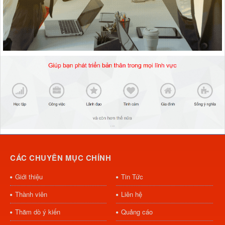
CÁC CHUYÊN MỤC CHÍNH
Giới thiệu
Tin Tức
Thành viên
Liên hệ
Thăm dò ý kiến
Quảng cáo