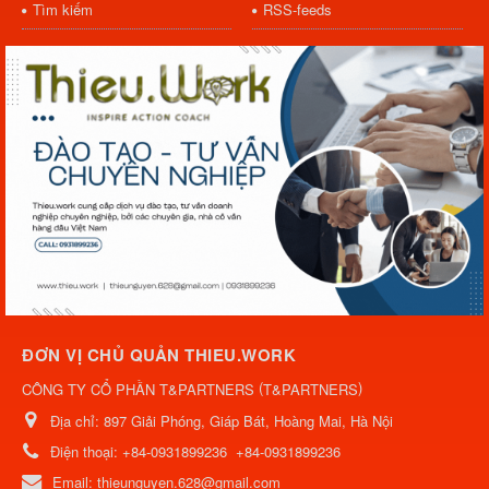
Tìm kiếm
RSS-feeds
ĐƠN VỊ CHỦ QUẢN THIEU.WORK
(
)
CÔNG TY CỔ PHẦN T&PARTNERS
T&PARTNERS
Địa chỉ:
897 Giải Phóng, Giáp Bát, Hoàng Mai, Hà Nội
Điện thoại:
+84-0931899236
+84-0931899236
Email:
thieunguyen.628@gmail.com