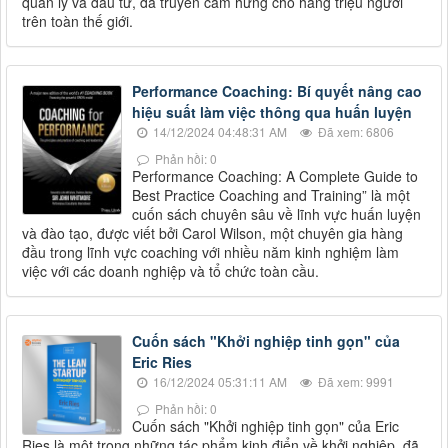
quản lý và đầu tư, đã truyền cảm hứng cho hàng triệu người
trên toàn thế giới.
Performance Coaching: Bí quyết nâng cao
hiệu suất làm việc thông qua huấn luyện
14/12/2024 04:48:31 AM
Đã xem: 6806
Phản hồi: 0
Performance Coaching: A Complete Guide to
Best Practice Coaching and Training” là một
cuốn sách chuyên sâu về lĩnh vực huấn luyện
và đào tạo, được viết bởi Carol Wilson, một chuyên gia hàng
đầu trong lĩnh vực coaching với nhiều năm kinh nghiệm làm
việc với các doanh nghiệp và tổ chức toàn cầu.
Cuốn sách "Khởi nghiệp tinh gọn" của
Eric Ries
16/12/2024 05:31:11 AM
Đã xem: 9991
Phản hồi: 0
Cuốn sách "Khởi nghiệp tinh gọn" của Eric
Ries là một trong những tác phẩm kinh điển về khởi nghiệp, đã