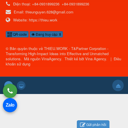
Điện thoại:
+84-0931899236
+84-0931899236
Email:
thieunguyen.628@gmail.com
Website:
https://thieu.work
QR-code
Đang truy cập: 8
© Bản quyền thuộc về
THIEU.WORK - T&Partner Corpration -
Transforming High-Impact Ideas into Effective and Unmatched
solutions
.
Mã nguồn
VinaAgency
.
Thiết kế bởi
Vina Agency
.
|
Điều
khoản sử dụng
Zalo
Gửi phản hồi