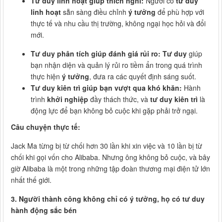
Tư duy linh hoạt giúp thích nghi:
Người có
tư duy
linh hoạt
sẵn sàng điều chỉnh
ý tưởng
để phù hợp với
thực tế và nhu cầu thị trường, không ngại học hỏi và đổi
mới.
Tư duy phân tích giúp đánh giá rủi ro:
Tư duy
giúp
bạn nhận diện và quản lý rủi ro tiềm ẩn trong quá trình
thực hiện
ý tưởng
, đưa ra các quyết định sáng suốt.
Tư duy kiên trì giúp bạn vượt qua khó khăn:
Hành
trình
khởi nghiệp
đầy thách thức, và
tư duy kiên trì
là
động lực để bạn không bỏ cuộc khi gặp phải trở ngại.
Câu chuyện thực tế:
Jack Ma từng bị từ chối hơn 30 lần khi xin việc và 10 lần bị từ
chối khi gọi vốn cho Alibaba. Nhưng ông không bỏ cuộc, và bây
giờ Alibaba là một trong những tập đoàn thương mại điện tử lớn
nhất thế giới.
3. Người thành công không chỉ có ý tưởng, họ có tư duy
hành động sắc bén