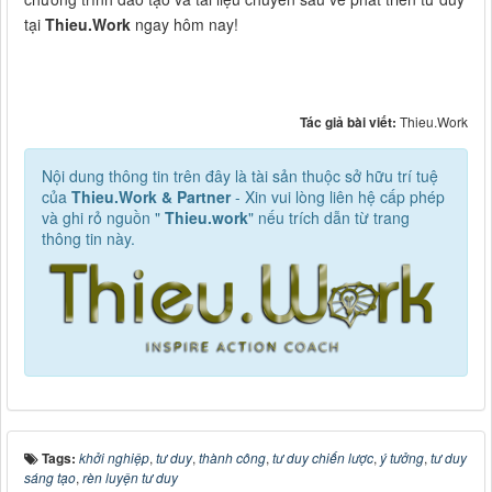
tại
Thieu.Work
ngay hôm nay!
Tác giả bài viết:
Thieu.Work
Nội dung thông tin trên đây là tài sản thuộc sở hữu trí tuệ
của
Thieu.Work & Partner
- Xin vui lòng liên hệ cấp phép
và ghi rỏ nguồn "
Thieu.work
" nếu trích dẫn từ trang
thông tin này.
Tags:
khởi nghiệp
,
tư duy
,
thành công
,
tư duy chiến lược
,
ý tưởng
,
tư duy
sáng tạo
,
rèn luyện tư duy