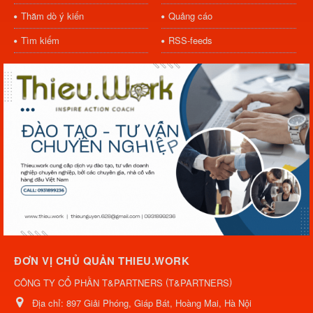
Thăm dò ý kiến
Quảng cáo
Tìm kiếm
RSS-feeds
ĐƠN VỊ CHỦ QUẢN THIEU.WORK
(
)
CÔNG TY CỔ PHẦN T&PARTNERS
T&PARTNERS
Địa chỉ:
897 Giải Phóng, Giáp Bát, Hoàng Mai, Hà Nội