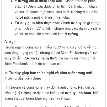
Ý tưởng chỉ là điểm khởi đầu:
Giống như bản phác
thảo,
ý tưởng
cần được phân tích, đánh giá tính khả thi
và lên kế hoạch thực hiện. Nếu thiếu
tư duy
đúng đắn,
nó sẽ mãi là một khái niệm trên giấy.
Tư duy giúp hiện thực hóa:
Chính
tư duy
sẽ giúp bạn
phân tích thị trường, kiểm chứng nhu cầu, đánh giá rủi ro
và tối ưu hóa các bước triển khai
ý tưởng
.
Ví dụ:
Trong ngành công nghệ, nhiều người từng có ý tưởng về một
nền tảng mạng xã hội, nhưng chỉ có Mark Zuckerberg với
tư
duy chiến lược và kỹ năng thực thi mạnh mẽ
mới có thể
biến Facebook thành đế chế toàn cầu.
2. Tư duy giúp bạn thích nghi và phát triển trong môi
trường đầy biến động
Thị trường và công nghệ thay đổi nhanh chóng. Nếu chỉ bám
vào một
ý tưởng
cố định mà không có
tư duy linh hoạt
, khả
năng thất bại trong
khởi nghiệp
là rất cao.