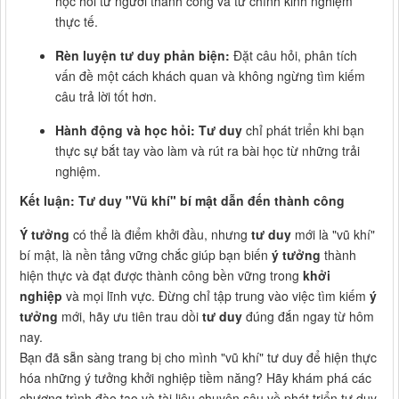
học hỏi từ người thành công và từ chính kinh nghiệm
thực tế.
Rèn luyện tư duy phản biện:
Đặt câu hỏi, phân tích
vấn đề một cách khách quan và không ngừng tìm kiếm
câu trả lời tốt hơn.
Hành động và học hỏi:
Tư duy
chỉ phát triển khi bạn
thực sự bắt tay vào làm và rút ra bài học từ những trải
nghiệm.
Kết luận: Tư duy "Vũ khí" bí mật dẫn đến thành công
Ý tưởng
có thể là điểm khởi đầu, nhưng
tư duy
mới là "vũ khí"
bí mật, là nền tảng vững chắc giúp bạn biến
ý tưởng
thành
hiện thực và đạt được thành công bền vững trong
khởi
nghiệp
và mọi lĩnh vực. Đừng chỉ tập trung vào việc tìm kiếm
ý
tưởng
mới, hãy ưu tiên trau dồi
tư duy
đúng đắn ngay từ hôm
nay.
Bạn đã sẵn sàng trang bị cho mình "vũ khí" tư duy để hiện thực
hóa những ý tưởng khởi nghiệp tiềm năng? Hãy khám phá các
chương trình đào tạo và tài liệu chuyên sâu về phát triển tư duy