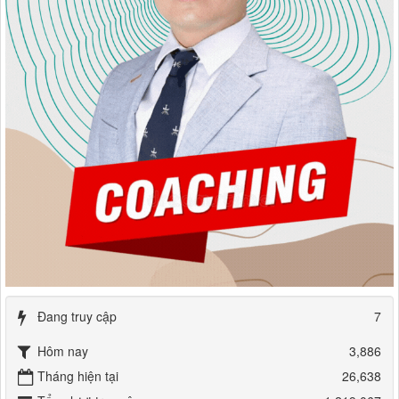
Đang truy cập
7
Hôm nay
3,886
Tháng hiện tại
26,638