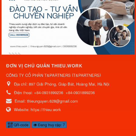
ĐƠN VỊ CHỦ QUẢN THIEU.WORK
(
)
CÔNG TY CỔ PHẦN T&PARTNERS
T&PARTNERS
Địa chỉ:
897 Giải Phóng, Giáp Bát, Hoàng Mai, Hà Nội
Điện thoại:
+84-0931899236
+84-0931899236
Email:
thieunguyen.628@gmail.com
Website:
https://thieu.work
QR-code
Đang truy cập: 7