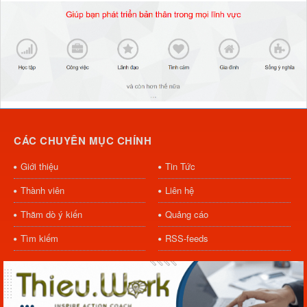
CÁC CHUYÊN MỤC CHÍNH
Giới thiệu
Tin Tức
Thành viên
Liên hệ
Thăm dò ý kiến
Quảng cáo
Tìm kiếm
RSS-feeds