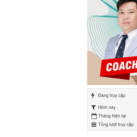
Đang truy cập
Hôm nay
Tháng hiện tại
Tổng lượt truy cập