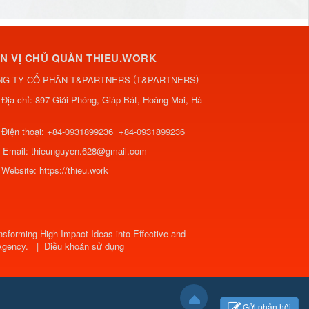
N VỊ CHỦ QUẢN THIEU.WORK
(
)
NG TY CỔ PHẦN T&PARTNERS
T&PARTNERS
Địa chỉ:
897 Giải Phóng, Giáp Bát, Hoàng Mai, Hà
Điện thoại:
+84-0931899236
+84-0931899236
Email:
thieunguyen.628@gmail.com
Website:
https://thieu.work
sforming High-Impact Ideas into Effective and
Agency
.
|
Điều khoản sử dụng
Gửi phản hồi