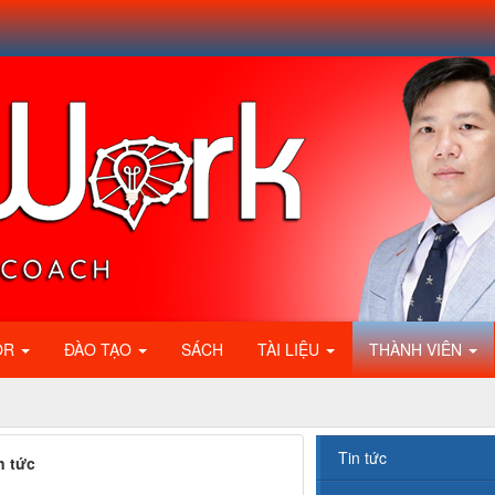
OR
ĐÀO TẠO
SÁCH
TÀI LIỆU
THÀNH VIÊN
Tin tức
n tức