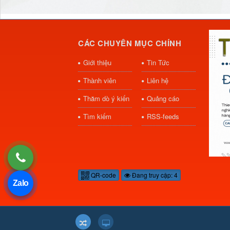
CÁC CHUYÊN MỤC CHÍNH
Giới thiệu
Tin Tức
Thành viên
Liên hệ
Thăm dò ý kiến
Quảng cáo
Tìm kiếm
RSS-feeds
QR-code
Đang truy cập: 4
Zalo