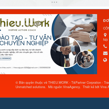
ĐƠ
CÔ
Nội
© Bản quyền thuộc về
THIEU.WORK - T&Partner Corpration - Tran
Unmatched solutions
.
Mã nguồn
VinaAgency
.
Thiết kế bởi
Vina 